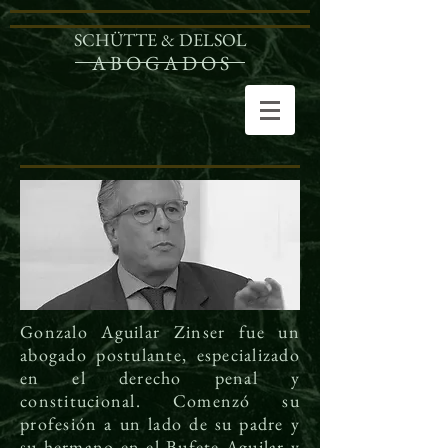
SCHÜTTE & DELSOL
A B O G A D O S
Gonzalo Aguilar Zinser fue un
abogado postulante, especializado
en el derecho penal y
constitucional. Comenzó su
profesión a un lado de su padre y
su hermano en el Bufete Aguilar y